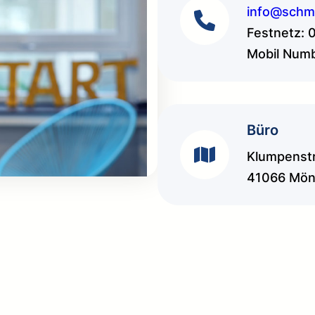
info@schme
Festnetz: 
Mobil Numb
Büro
Klumpenst
41066 Mön